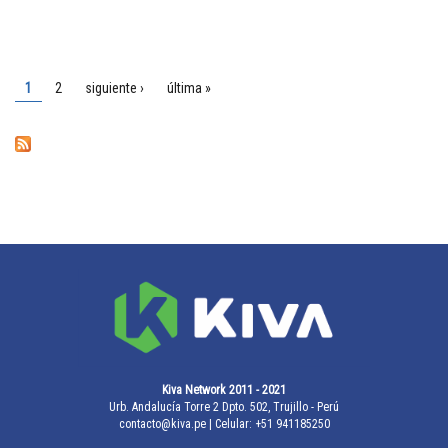
PÁGINAS
1
2
siguiente ›
última »
Kiva Network 2011 - 2021
Urb. Andalucía Torre 2 Dpto. 502, Trujillo - Perú
contacto@kiva.pe
| Celular: +51 941185250