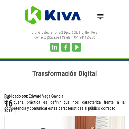
Pasar al contenido principal
Urb. Andalucía Torre 2 Dpto. 502, Trujillo - Perú
contacto@kiva.pe
| Celular: +51 941185250
Transformación Digital
Publicado por:
Edward Vega Gavidia
OCT
16
Una buena práctica es definir qué nos caracteriza frente a la
competencia y comunicar estas características al público correcto.
2018