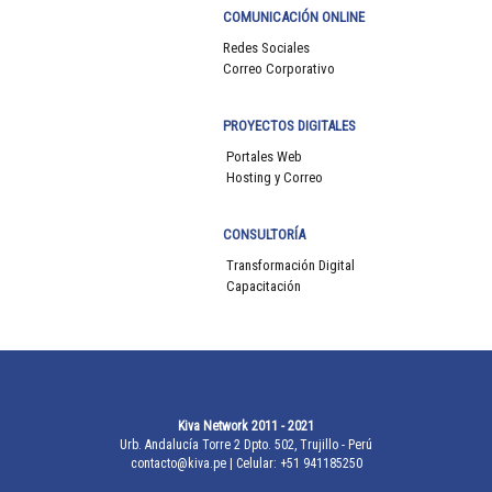
COMUNICACIÓN ONLINE
Redes Sociales
Correo Corporativo
PROYECTOS DIGITALES
Portales Web
Hosting y Correo
CONSULTORÍA
Transformación Digital
Capacitación
Kiva Network 2011 - 2021
Urb. Andalucía Torre 2 Dpto. 502, Trujillo - Perú
contacto@kiva.pe
| Celular: +51 941185250